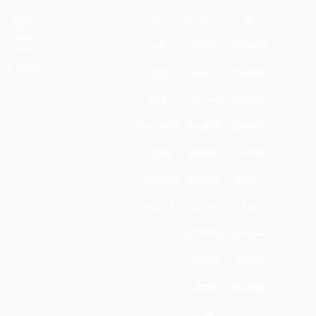
ق
عن
الموشن
من
محفو
ظة
لـفومو
فوموشن
جرافيك
نحن
شن
الموشن
رسم
تواصل
2024 ©
جرافيك
الشخصيات
معنا
التعليق
الكرتونية
الخصوصية
الصوتي
المونتاج
وسرية
أعمالنا
التصميم
المعلومات
دورات
الدخلي
المدونة
الموشن
والخارجي
جرافيك
التعليق
الوظائف
الصوتي
كتابة