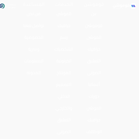
فوموشن
الخدمات
المساعدة
عن
الموشن
من نحن
فوموشن
جرافيك
تواصل معنا
الموشن
رسم
الخصوصية
جرافيك
الشخصيات
وسرية
التعليق
الكرتونية
المعلومات
الصوتي
المونتاج
المدونة
أعمالنا
التصميم
دورات
الدخلي
الموشن
والخارجي
جرافيك
التعليق
الوظائف
الصوتي