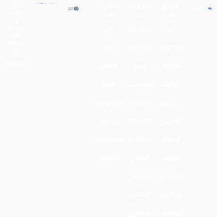
فومو
الخدما
المسا
كل
الحقو
شن
ت
عدة
ق
عن
الموشن
من
محفو
ظة
لـفومو
فوموشن
جرافيك
نحن
شن
الموشن
رسم
تواصل
2024 ©
جرافيك
الشخصيات
معنا
التعليق
الكرتونية
الخصوصية
الصوتي
المونتاج
وسرية
أعمالنا
التصميم
المعلومات
دورات
الدخلي
المدونة
الموشن
والخارجي
جرافيك
التعليق
الوظائف
الصوتي