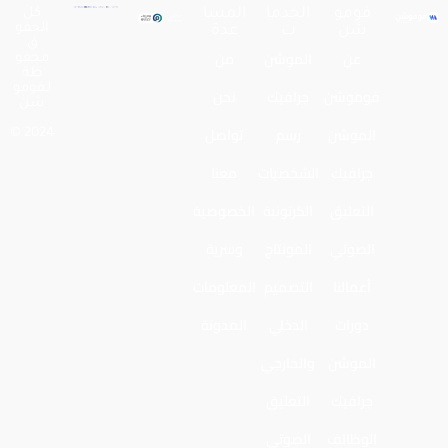
فومو
الخدما
المسا
كل
الحقو
شن
ت
عدة
ق
عن
الموشن
من
محفو
ظة
لـفومو
فوموشن
جرافيك
نحن
شن
الموشن
رسم
تواصل
2024 ©
جرافيك
الشخصيات
معنا
التعليق
الكرتونية
الخصوصية
الصوتي
المونتاج
وسرية
أعمالنا
التصميم
المعلومات
دورات
الدخلي
المدونة
الموشن
والخارجي
جرافيك
التعليق
الوظائف
الصوتي