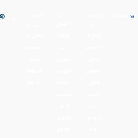
فوموشن
الخدمات
المساعدة
عن
الموشن
من نحن
فوموشن
جرافيك
تواصل معنا
الموشن
رسم
الخصوصية
جرافيك
الشخصيات
وسرية
التعليق
الكرتونية
المعلومات
الصوتي
المونتاج
المدونة
أعمالنا
التصميم
دورات
الدخلي
الموشن
والخارجي
جرافيك
التعليق