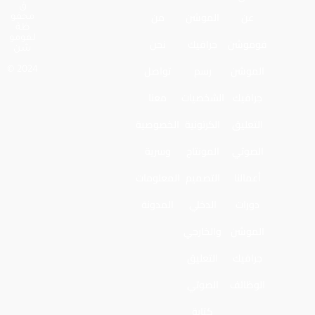
ق
عن
الموشن
من
محفو
ظة
لـفومو
فوموشن
جرافيك
نحن
شن
الموشن
رسم
تواصل
2024 ©
جرافيك
الشخصيات
معنا
التعليق
الكرتونية
الخصوصية
الصوتي
المونتاج
وسرية
أعمالنا
التصميم
المعلومات
دورات
الدخلي
المدونة
الموشن
والخارجي
جرافيك
التعليق
الوظائف
الصوتي
كتابة