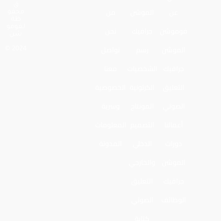
ق
عن
الموشن
من
محفو
ظة
لـفومو
فوموشن
جرافيك
نحن
شن
الموشن
رسم
تواصل
2024 ©
جرافيك
الشخصيات
معنا
التعليق
الكرتونية
الخصوصية
الصوتي
المونتاج
وسرية
أعمالنا
التصميم
المعلومات
دورات
الدخلي
المدونة
الموشن
والخارجي
جرافيك
التعليق
الوظائف
الصوتي
كتابة