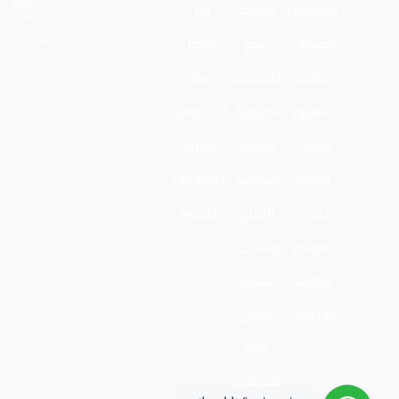
لـفومو
فوموشن
جرافيك
نحن
شن
الموشن
رسم
تواصل
2024 ©
جرافيك
الشخصيات
معنا
التعليق
الكرتونية
الخصوصية
الصوتي
المونتاج
وسرية
أعمالنا
التصميم
المعلومات
دورات
الدخلي
المدونة
الموشن
والخارجي
جرافيك
التعليق
الوظائف
الصوتي
كتابة
السيناريو