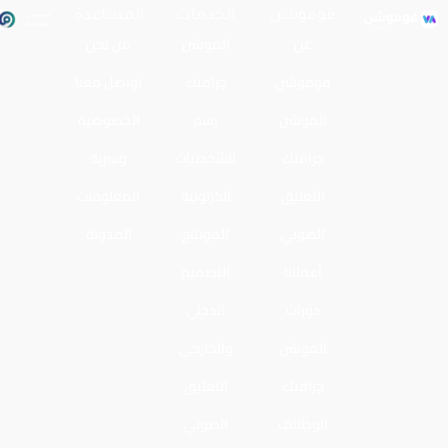
فوموشن
الخدمات
المساعدة
عن
الموشن
من نحن
فوموشن
جرافيك
تواصل معنا
الموشن
رسم
الخصوصية
جرافيك
الشخصيات
وسرية
التعليق
الكرتونية
المعلومات
الصوتي
المونتاج
المدونة
أعمالنا
التصميم
دورات
الدخلي
الموشن
والخارجي
جرافيك
التعليق
الوظائف
الصوتي