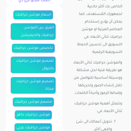
اطلب فيديو ثري دي
الخاص بك أكثر جاذبية
لجمهورك المُستهدف, كما
اسعار موشن جرافيك
يمكن أن يؤدي إستخدام
الفرق بين الموشن
العناصر المرئية او موشن
جرافيك والانيميشن
جرافيك ثنائي الأبعاد في
التسويق الى تحسين الحملة
تخصص موشن جرافيك
التسويقية الرقمية.
تصميم موشن جرافيك
والموشن جرافيك ثنائي الأبعاد
بالجوال
هو طريقة فنية لحل مشكلة
ووسيلة أساسية للتواصل من
تصميم موشن جرافيك
خلال إنشاء الصور وتحريكها
مجانا
وإضافة الرموز وأحياناً الكلمات.
مصمم موشن جرافيك
وتتمثل أهمية موشن جرافيك
ثنائي الأبعاد في:
موشن جرافيك جاهز
تحويل أعمالك الى شئ
موشن جرافيك عربي
واقعي أكثر.