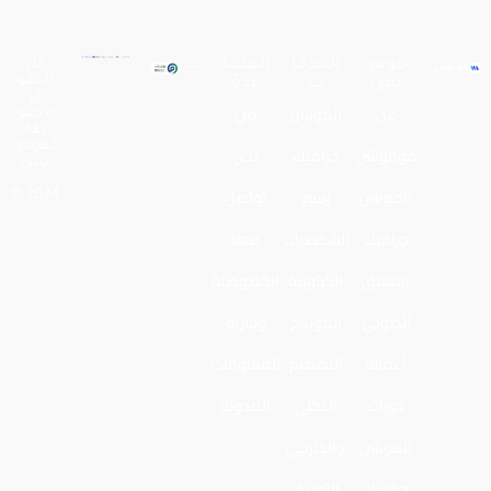
فومو
الخدما
المسا
كل
الحقو
شن
ت
عدة
ق
عن
الموشن
من
محفو
ظة
لـفومو
فوموشن
جرافيك
نحن
شن
الموشن
رسم
تواصل
2024 ©
جرافيك
الشخصيات
معنا
التعليق
الكرتونية
الخصوصية
الصوتي
المونتاج
وسرية
أعمالنا
التصميم
المعلومات
دورات
الدخلي
المدونة
الموشن
والخارجي
جرافيك
التعليق