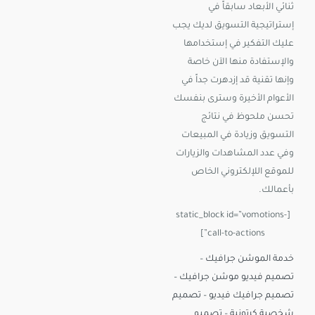
ثنائي الأبعاد سابقاً في
إستراتيجية التسويق لديك يجب
عليك التفكير في إستخدامها
والإستفادة منها الآن خاصة
وإنها تقنية قد إزدهرت جداً في
الأعوام الأخيرة وسترى بنفسك
تحسن ملحوظ في نتائج
التسويق وزيادة في المبيعات
وفي عدد المشاهدات والزيارات
للموقع اللإلكتروني الخاص
بأعمالك.
[static_block id=”vomotions-
call-to-actions”]
خدمة الموشن جرافيك
–
تصميم فيديو موشن جرافيك
–
تصميم جرافيك فيديو
–
تصميم
شخصية كرتونية
–
تصميم