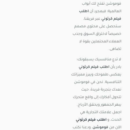
فوموشن تفتح لك أبواب
العالمية؛ فبمجرد أن
اطلب
فيلم كرتوني
عبر فريقنا،
ستحصل على محتوى مصمم
خصيصاً لاختراق السوق وجذب
العملاء المحتملين بقوة لا
تضاهى.
لا تدع منافسيك يسبقونك؛
بادر بأن
اطلب فيلم كرتوني
يعكس طموحك ويبرز مميزاتك
التنافسية. نحن في فوموشن
نعدك بتجربة فريدة، حيث
تتحول أفكارك إلى واقع متحرك
يبهر الجمهور ويحقق الأرباح.
اجعل علامتك التجارية هي
الحدث، و
اطلب فيلم كرتوني
الآن من
فوموشن
، ودعنا نكتب