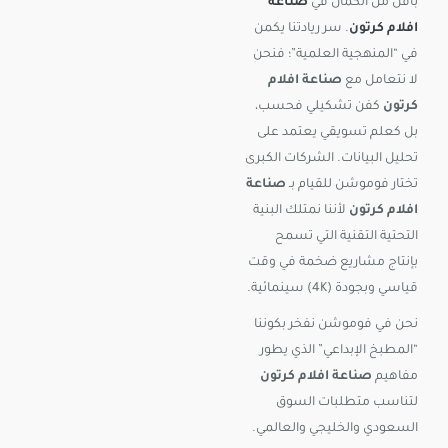
بأقل من الكمال في
صناعة
افلام كرتون
. سر ريادتنا يكمن
في “المنهجية العلمية”؛ فنحن
لا نتعامل مع
صناعة افلام
كرتون
كفن تشكيلي فحسب،
بل كعلم تسويقي يعتمد على
تحليل البيانات. الشركات الكبرى
تختار فوموشن للقيام بـ
صناعة
افلام كرتون
لأننا نمتلك البنية
التحتية التقنية التي تسمح
بإنتاج مشاريع ضخمة في وقت
قياسي وبجودة (4K) سينمائية.
نحن في فوموشن نفخر بكوننا
“المطبخ الإبداعي” الذي يطور
مفاهيم
صناعة افلام كرتون
لتناسب متطلبات السوق
السعودي والخليجي والعالمي.