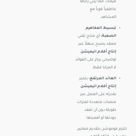
قيمك، مما يبني رابطاً
عاطفياً قوياً مع
المشاهد.
تبسيط المفاهيم
الصعبة:
أي منتج تقني
معقد يصبح سهلاً عبر
إنتاج أفلام انيميشن
توضيحي يركز على الفوائد
لا المزايا فقط.
العائد المرتفع:
يتميز
إنتاج أفلام انيميشن
بقدرته على العمل عبر
منصات متعددة لفترات
طويلة دون أن تفقد
جودتها أو أهميتها.
تلتزم فوموشن بتقديم معايير