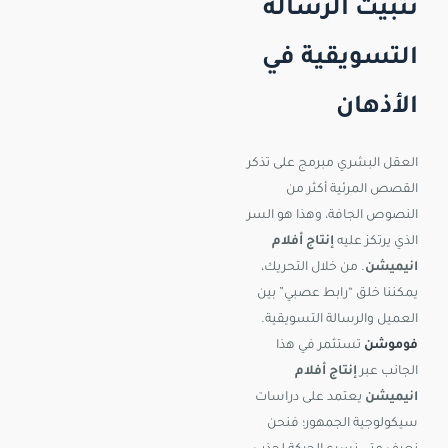
تثبيت الرسالة
التسويقية في
الأذهان
العقل البشري مبرمج على تذكر
القصص المرئية أكثر من
النصوص الجافة، وهذا هو السر
الذي يرتكز عليه
إنتاج أفلام
انيميشن
. من خلال التحريك،
يمكننا خلق “رابط عصبي” بين
العميل والرسالة التسويقية.
فوموشن
تستثمر في هذا
الجانب عبر
إنتاج أفلام
انيميشن
يعتمد على دراسات
سيكولوجية الجمهور؛ فنحن