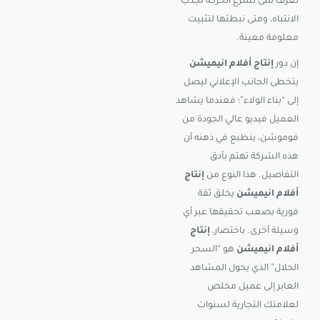
نعرف متى نسرع الحركة لجذب
الانتباه، ومتى نبطئها لتثبيت
معلومة معينة.
إن دور
إنتاج أفلام انيميشن
يتخطى الجانب الإعلاني ليصل
إلى “بناء الولاء”؛ فعندما يشاهد
العميل فيديو عالي الجودة من
فوموشن، ينطبع في ذهنه أن
هذه الشركة تهتم بأدق
التفاصيل. هذا النوع من
إنتاج
أفلام انيميشن
يخلق ثقة
فورية يصعب تحقيقها عبر أي
وسيلة أخرى. باختصار،
إنتاج
أفلام انيميشن
هو “السحر
الحلال” الذي يحول المشاهد
العابر إلى عميل مخلص
لعلامتك التجارية لسنوات