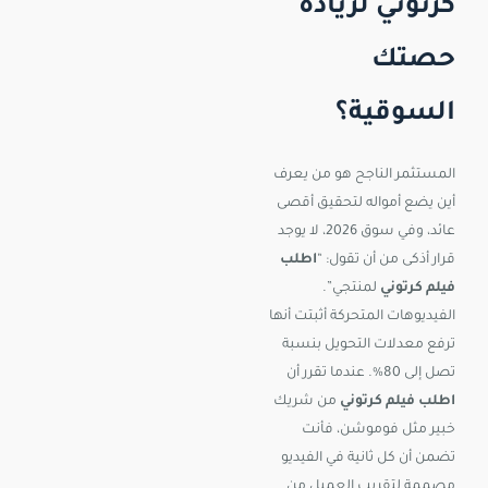
كرتوني لزيادة
حصتك
السوقية؟
المستثمر الناجح هو من يعرف
أين يضع أمواله لتحقيق أقصى
عائد، وفي سوق 2026، لا يوجد
قرار أذكى من أن تقول: “
اطلب
فيلم كرتوني
لمنتجي”.
الفيديوهات المتحركة أثبتت أنها
ترفع معدلات التحويل بنسبة
تصل إلى 80%. عندما تقرر أن
اطلب فيلم كرتوني
من شريك
خبير مثل فوموشن، فأنت
تضمن أن كل ثانية في الفيديو
مصممة لتقريب العميل من