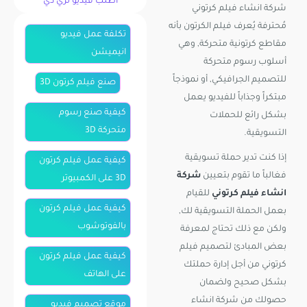
اطلب فيديو ثري دي
شركة انشاء فيلم كرتوني
مُحترفة يُعرف فيلم الكرتون بأنه
تكلفة عمل فيديو
مقاطع كرتونية متحركة, وهي
انيميشن
أسلوب رسوم متحركة
للتصميم الجرافيكي, أو نموذجاً
صنع فيلم كرتون 3D
مبتكراً وجذاباً للفيديو يعمل
كيفية صنع رسوم
بشكل رائع للحملات
متحركة 3D
التسويقية.
إذا كنت تدير حملة تسويقية
كيفية عمل فيلم كرتون
فغالباً ما تقوم بتعيين
شركة
3D على الكمبيوتر
انشاء فيلم كرتوني
للقيام
كيفية عمل فيلم كرتون
بعمل الحملة التسويقية لك,
بالفوتوشوب
ولكن مع ذلك تحتاج لمعرفة
بعض المبادئ لتصميم فيلم
كيفية عمل فيلم كرتون
كرتوني من أجل إدارة حملتك
على الهاتف
بشكل صحيح ولضمان
حصولك من شركة انشاء
موقع تصميم فيديو