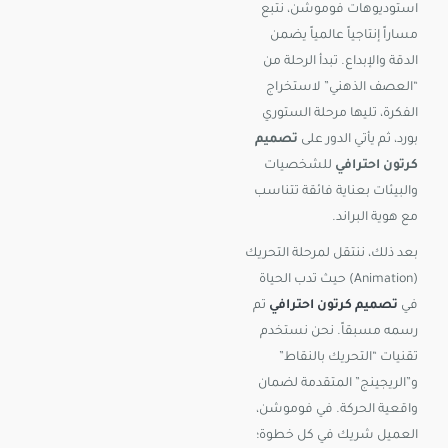
استوديوهات فوموشن، نتبع
مساراً إنتاجياً عالمياً يضمن
الدقة والإبداع. تبدأ الرحلة من
“العصف الذهني” لاستخراج
الفكرة، تليها مرحلة الستوري
بورد، ثم يأتي الدور على
تصميم
كرتون احترافي
للشخصيات
والبيئات بعناية فائقة تتناسب
مع هوية البراند.
بعد ذلك، ننتقل لمرحلة التحريك
(Animation) حيث تدب الحياة
في
تصميم كرتون احترافي
تم
رسمه مسبقاً. نحن نستخدم
تقنيات “التحريك بالنقاط”
و”الريجينج” المتقدمة لضمان
واقعية الحركة. في فوموشن،
العميل شريك في كل خطوة؛