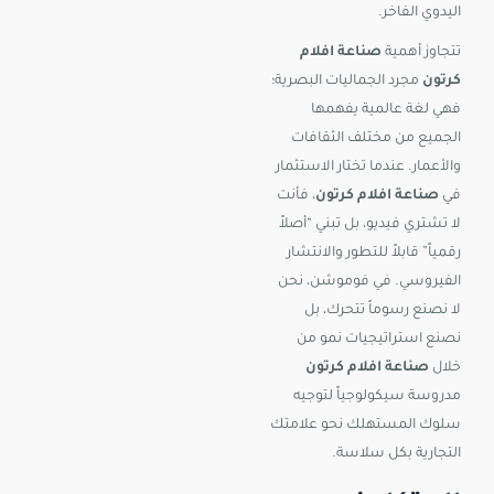
اليدوي الفاخر.
تتجاوز أهمية
صناعة افلام
كرتون
مجرد الجماليات البصرية؛
فهي لغة عالمية يفهمها
الجميع من مختلف الثقافات
والأعمار. عندما تختار الاستثمار
في
صناعة افلام كرتون
، فأنت
لا تشتري فيديو، بل تبني “أصلاً
رقمياً” قابلاً للتطور والانتشار
الفيروسي. في فوموشن، نحن
لا نصنع رسوماً تتحرك، بل
نصنع استراتيجيات نمو من
خلال
صناعة افلام كرتون
مدروسة سيكولوجياً لتوجيه
سلوك المستهلك نحو علامتك
التجارية بكل سلاسة.