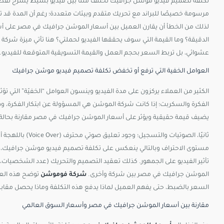
تكلفة تصميم فيديو موشن جرافيك تختلف مثلًا بين فيديو بسيط يشرح نقط
مرسومة خصيصًا للبراند مع تحريك متقدم وبيئات متعددة؛ رغم أن المدة قد تكون
لذلك من الخطأ أن يقارن العميل بين أسعار الموشن جرافيك في مصر على أ
الدقيقة؟ وما القيمة التي سوف يحققها الفيديو لحملتي؟ هنا تأتي ميزة شرك
عشوائي، بل تربط السعر بحجم العمل والقيمة التسويقية المتوقعة للفيديو.​
العوامل الخفية التي ترفع أو تخفض تكلفة تصميم فيديو موشن جرافيك
الكثير من العملاء يركزون على مدة الفيديو وينسون العوامل “الخفيّة” التي تؤ
الفكرة والسكربت؛ إذا كانت شركة الموشن هي المسؤولة عن ابتكار الفكرة، 
يضيف قيمة حقيقية ويؤثر على أسعار الموشن جرافيك في مصر مقارنة بحالة يقدّ
ثانيًا، الصوتيات 
مستوى الاحتراف وبالتالي ينعكس على تكلفة تصميم فيديو موشن جرافيك، ل
الموشن جرافيك في مصر بين شركة وأخرى.
شركة فوموشن
توضح هذه العو
السعر بالضبط، حتى يفهم العميل لماذا يدفع هذه التكلفة وماذا يحصل مقابله
مقارنة بين أسعار الموشن جرافيك في مصر وأسعار السوق العالمي