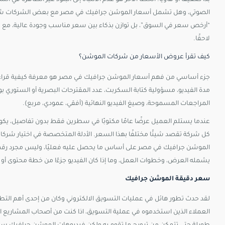
بدا ضعيفًا أو هاويًا. الخطأ الآخر هو عدم الانتباه إلى البنود غير الظاهرة
الصوتي، وهل تشمل أسعار الموشن جرافيك في مصر مع بعض الشركات شراء
“أرخص سعر في السوق”، بل توازن بذكاء بين سعر مناسب وجودة عالية، مع ت
لاحقًا.​
كيف تقرأ عروض الأسعار من شركات الموشن؟
جزء أساسي من فهم أسعار الموشن جرافيك في مصر هو معرفة كيفية قراءة ع
مدة الفيديو، مسؤولية كتابة السكربت، عدد المقترحات البصرية أو الستوري
المراجعات المسموحة، وصيغ الفيديو النهائية (أفقي، عمودي، مربع).​
عندما يستلم العميل عرضًا عامًا مكتوبًا في سطرين فقط بدون تفاصيل، يك
كل شركة تقصد شيئًا مختلفًا بهذا السعر. الأدلة المتخصصة في اختيار شركات 
الموشن جرافيك في مصر على أساس ما يحصل عليه فعليًا، وليس مجرد رقم
يشمله العرض، وخطوات العمل، وما إذا كان الفيديو جزءًا من خطة محتوى أ
سعر دقيقة الموشن جرافيك
لقد حدث تطور هائل في عمليات التسويق الالكتروني وكان من إحدى أهم الت
العملاء الذين استخدموه في عملية التسويق، اذا كنت من أصحاب المشاريع ال