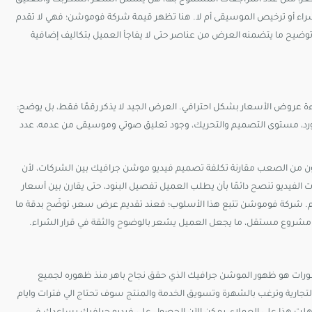
 في السعر، مثل عدد المراجعات المسموح بها، هل يشمل السعر السكربت والتعليق
 أو ترخيص الموسيقى أم لا. هنا تظهر قيمة شركة فوموشن؛ فهي لا تقدم
وضيح ما يتضمنه العرض من عناصر حتى لا يفاجأ العميل بتكاليف إضافية
روض الأسعار بشكل احترافي. العرض الجيد لا يذكر رقمًا فقط، بل يوضح:
 بورد، مستوى التصميم والتحريك، وجود تعليق صوتي وموسيقى من عدمه، عدد
ون من الصعب مقارنة تكلفة تصميم فيديو موشن جرافيك بين الشركات، لأن
الفيديو تنصح دائمًا بأن يطلب العميل تفصيل البنود، حتى يقارن بين أسعار
. شركة فوموشن تتبع هذا الأسلوب؛ فعند تقديم عرض سعر، توضّح بدقة ما
و مشروع مستقل، ما يجعل العميل يشعر بالوضوح والثقة في قرار الشراء.
طورات هو ظهور الموشن جرافيك الذي حقق نجاح باهر منذ ظهوره لجميع
تجارية وترغب بالشهرة وتسويق الخدمة والمنتج سوف تحتاج الي فترات وايام