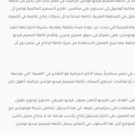
نجد أن تكلفة تصميم فيديو موشن جرافيك في مصر غالبًا أقل بكثير من تكلفة
إمكانية الوصول إلى مستوى فني منافس. تقارير التسعير العالمية توضح أن
ول في المنطقة العربية، خاصة عندما تدخل شركات إنتاج عالمية في الصورة.​
الإقليمية التي تبحث عن جودة جيدة بتكلفة عقلانية، بشرط اختيار جهة تنفيذ
وموشن؛ فهي تتمركز في سوق مصري وعربي، وتقدم تكلفة تصميم فيديو
فة، مما يتيح للعميل الاستفادة من ميزة تكلفة الإنتاج في مصر دون أن
صر سطحياً، بينما الأكثر احترافية هو التفكير في “القيمة” التي يقدمها
 يحقق للشركة مبيعات أو تعاقدات تساوي أضعاف تكلفة تصميم فيديو موشن جرافيك أطول لكن
على: الهدف من الفيديو (إعلان ممول، فيديو تعريفي، محتوى توعوي طويل
)، والمنصات التي سيُعرض عليها. في هذا السياق، تتعامل شركة فوموشن مع
العميل على اختيار مستوى إنتاج يناسب هدفه؛ قد لا يحتاج عميل ناشئ
ائد المتوقع أكبر. هذا الأسلوب في التفكير يجعل تكلفة تصميم فيديو موشن