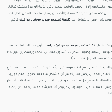
ة واحدة بأسلوب فلات وإنفوجرافيك، وبين فيديو يحتوي على شخصيات
 متشابهة، إلا أن الجهد والوقت المبذول في الثانية الواحدة مختلف تمامًا.
ساس “كم سعر الدقيقة؟” فقط، والأصح أن يسأل: ما حجم العمل داخل هذه
ة فوموشن؛ فهي لا تتعامل مع
تكلفة تصميم فيديو موشن جرافيك
كرقم
ثر بشدة على
تكلفة تصميم فيديو موشن جرافيك
. أول هذه العوامل هو مرحلة
وصياغة الرسالة، وكتابة السكربت بأسلوب مناسب للجمهور المصري، فإن هذا
م فيها العميل نصًا جاهزًا.​
والتسجيل؛ وجود تعليق صوتي محترف (Voice Over) باللهجة أو العربية الفصحى، مع اختيار موسيقى مرخّصة ومؤثرات صوتية مناسبة، يرفع
كنه في المقابل يحمي الشركة من أي مشاكل متعلقة بحقوق الملكية ويزيد
تأثير الفيديو على الجمهور. كذلك تعقيد التصميم والتحريك (عدد الشخصيات، كثافة العناصر في كل مشهد، وجود 3D أو لا) من أهم ما يفسّر اختلاف أسعار
امل لعملائها من البداية، وتبني عروض أسعار شفافة تشرح ما الذي يدخله
ا.​