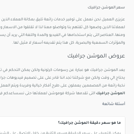
سعر الموشن جرافيك
عزيزى العميل نحن نعمل على توفير خدمات رائعة تليق بمكانة العملاء الذين 
لعملائنا الذين وضعوا كل ثقتهم بنا وتواصلو معنا لذا لا تقلقوا من الاسعار و
ومنها، العناصر التى يتم استخدامها في الفيديو والمدة واللغة التي يريد أن ي
والمؤثرات السمعية والبصرية، كل هذا يتم تقديمه أسعار لا مثيل لها.
عروض الموشن جرافيك
يعد الموشن جرافيك هو عبارة عن رسومات كرتونية ولكن يمكن التحكم في تلك
يحتاج الي وقت ولكن مع شركتنا تجد اننا قادر على على تصميم فيديوهات جرافيك
نخبة رائعة من المصممين يعملون على طرح أفكار خيالية وفريدة ويتم العمل 
الموشن جرافيك
التى تقدمها شركة فوموشن لعملائها حتى نسساعدكم في زيا
أسئلة شائعة
ما هو سعر دقيقة الموشن جرافيك؟
يمكن التعرف على سعر الدقيقة وسعر الثانية من خلال الاتصال على الشركة