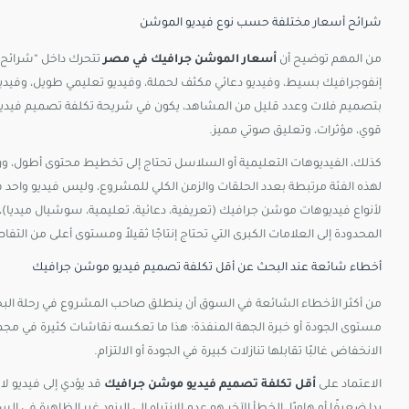
شرائح أسعار مختلفة حسب نوع فيديو الموشن
من المهم توضيح أن
أسعار الموشن جرافيك في مصر
تتحرك داخل “شرائح” 
إنفوجرافيك بسيط، وفيديو دعائي مكثف لحملة، وفيديو تعليمي طويل، وفي
بتصميم فلات وعدد قليل من المشاهد، يكون في شريحة تكلفة تصميم فيديو 
قوي، مؤثرات، وتعليق صوتي مميز.​
كذلك، الفيديوهات التعليمية أو السلاسل تحتاج إلى تخطيط محتوى أطول، و
لهذه الفئة مرتبطة بعدد الحلقات والزمن الكلي للمشروع، وليس فيديو واحد
لأنواع فيديوهات موشن جرافيك (تعريفية، دعائية، تعليمية، سوشيال ميديا)،
المحدودة إلى العلامات الكبرى التي تحتاج إنتاجًا ثقيلاً ومستوى أعلى من التفاص
أخطاء شائعة عند البحث عن أقل تكلفة تصميم فيديو موشن جرافيك
من أكثر الأخطاء الشائعة في السوق أن ينطلق صاحب المشروع في رحلة الب
مستوى الجودة أو خبرة الجهة المنفذة؛ هذا ما تعكسه نقاشات كثيرة في مجم
الانخفاض غالبًا تقابلها تنازلات كبيرة في الجودة أو الالتزام.​
الاعتماد على
أقل تكلفة تصميم فيديو موشن جرافيك
قد يؤدي إلى فيديو لا 