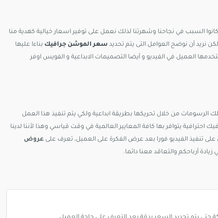
كانوا السبب في نجاحنا وشهرتنا لذلك نعمل على توفير اسعار خيالية كهدية منا
لكن نريد أن نوضح العوامل التى يتم تحديد
سعر الموشن جرافيك
بناءا عليها
ستخدمها العميل في الفيديو و أيضا التصميمات الابداعية و الفويس اوفر
 الرسومات من خلال تحريكها بطريقة ابداعية ولكي يتم تنفيذ هذا العمل
 احترافية يتوافر بها كافة المعايير العالمية في وقت قياسي وهذا لأننا لدينا
على تنفيذ الفيديو فورا بعد عرض الفكرة على العميل، تعرف على
عروض
دة أرباحكم والتعاقد معنا دائما.
 حتى يتم تحديد السعر بدقة بعد التعرف على حاجة العميل.