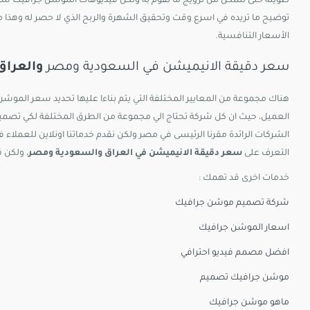
طويلة حتى تتمكن من ترويج ما تقوم به ولكن فيديوهات الموشن جرافيك سه
توضيح ما تريده في اسرع وقت وتحقيق الشهرة والربح الذي لا حصر له وهذا 
الأسعار التنافسية.
سعر دقيقة الانيميشن في السعودية ومصر
والعراق
هناك مجموعة من المعايير المختلفة التي يتم بناءا عليها تحديد سعر الموش
العميل، حيث ان كل شركة تحتاج الي مجموعة من الطرق المختلفة لكي تصميم
الشركات الرائدة مقرنا الرئيسى في مصر ولكن نقدم خدماتنا اونلاين للعملاء 
التعرف على
سعر دقيقة الانيميشن في العراق والسعودية ومصر
، ولكن 
خدمات اخرى قد تهمك :
شركة تصميم موشن جرافيك
اسعار الموشن جرافيك
افضل مصمم فيديو احترافي
موشن جرافيك تصميم
ماهو موشن جرافيك