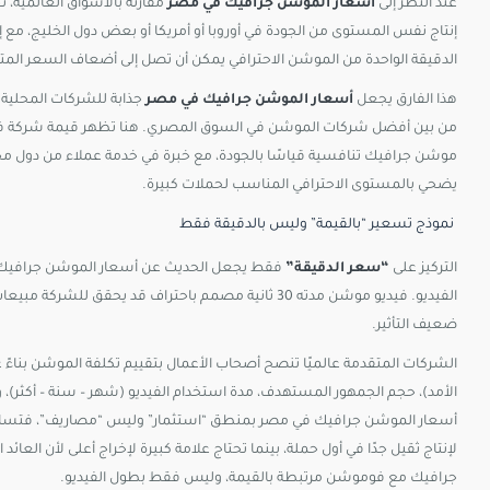
عند النظر إلى
أسعار الموشن جرافيك في مصر
مقارنة بالأسواق العالمية، 
إنتاج نفس المستوى من الجودة في أوروبا أو أمريكا أو بعض دول الخليج، مع 
الدقيقة الواحدة من الموشن الاحترافي يمكن أن تصل إلى أضعاف السعر المتدا
هذا الفارق يجعل
أسعار الموشن جرافيك في مصر
جذابة للشركات المحلية و
من بين أفضل شركات الموشن في السوق المصري. هنا تظهر قيمة شركة ف
موشن جرافيك تنافسية قياسًا بالجودة، مع خبرة في خدمة عملاء من دول مختل
يضحي بالمستوى الاحترافي المناسب لحملات كبيرة.​
نموذج تسعير “بالقيمة” وليس بالدقيقة فقط
التركيز على
“سعر الدقيقة”
فقط يجعل الحديث عن أسعار الموشن جرافيك في م
الفيديو. فيديو موشن مدته 30 ثانية مصمم باحتراف قد
ضعيف التأثير.​
الشركات المتقدمة عالميًا تنصح أصحاب الأعمال بتقييم تكلفة الموشن بناءً 
الأمد)، حجم الجمهور المستهدف، مدة استخدام الفيديو (شهر – سنة – أكثر
أسعار الموشن جرافيك في مصر بمنطق “استثمار” وليس “مصاريف”، فتساعد 
لإنتاج ثقيل جدًا في أول حملة، بينما تحتاج علامة كبيرة لإخراج أعلى لأن الع
جرافيك مع فوموشن مرتبطة بالقيمة، وليس فقط بطول الفيديو.​